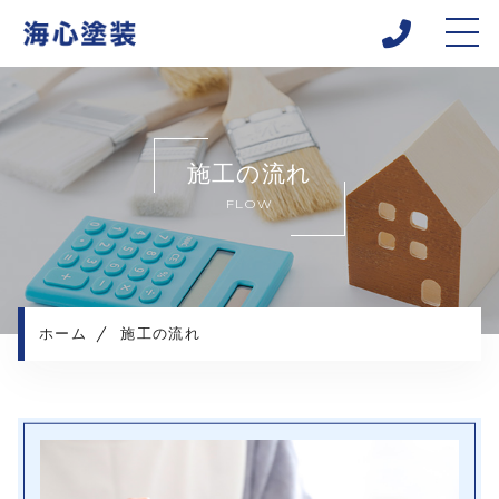
ホーム
当社について
施工の流れ
キャンペーン
FLOW
施工メニュー
施工実績
施工の流れ
よくある質問
ホーム
施工の流れ
お知らせ
コンテンツ
プライバシーポリシー